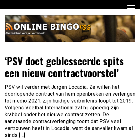
Ga
naar
de
inhoud
Dagelijks het laatste nieuws rondom online bingo voor jou
Online Bingo RSS
‘PSV doet geblesseerde spits
verzameld
een nieuw contractvoorstel’
PSV wil verder met Jurgen Locadia. Ze willen het
doorlopende contract van hem openbreken en verlengen
tot medio 2021. Zijn huidige verbintenis loopt tot 2019.
Volgens Voetbal International zal hij spoedig zijn
krabbel onder het nieuwe contract zetten. De
aanstaande contractverlenging toont dat PSV veel
vertrouwen heeft in Locadia, want de aanvaller kwam al
sinds […]