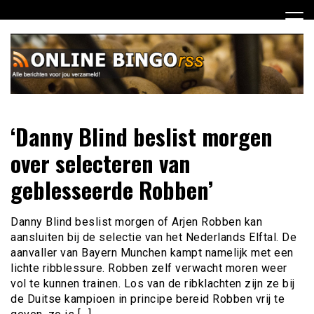
Ga
naar
de
inhoud
Dagelijks het laatste nieuws rondom online bingo voor jou
Online Bingo RSS
‘Danny Blind beslist morgen
verzameld
over selecteren van
geblesseerde Robben’
Danny Blind beslist morgen of Arjen Robben kan
aansluiten bij de selectie van het Nederlands Elftal. De
aanvaller van Bayern Munchen kampt namelijk met een
lichte ribblessure. Robben zelf verwacht moren weer
vol te kunnen trainen. Los van de ribklachten zijn ze bij
de Duitse kampioen in principe bereid Robben vrij te