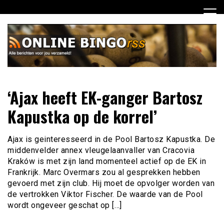
Ga
naar
de
inhoud
Dagelijks het laatste nieuws rondom online bingo voor jou
Online Bingo RSS
‘Ajax heeft EK-ganger Bartosz
verzameld
Kapustka op de korrel’
Ajax is geinteresseerd in de Pool Bartosz Kapustka. De
middenvelder annex vleugelaanvaller van Cracovia
Kraków is met zijn land momenteel actief op de EK in
Frankrijk. Marc Overmars zou al gesprekken hebben
gevoerd met zijn club. Hij moet de opvolger worden van
de vertrokken Viktor Fischer. De waarde van de Pool
wordt ongeveer geschat op […]