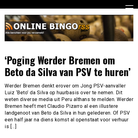
Ga
naar
de
inhoud
Dagelijks het laatste nieuws rondom online bingo voor jou
Online Bingo RSS
‘Poging Werder Bremen om
verzameld
Beto da Silva van PSV te huren’
Werder Bremen denkt erover om Jong PSV-aanvaller
Luiz ‘Beto’ da Silva op huurbasis over te nemen. Dit
weten diverse media uit Peru althans te melden. Werder
Bremen heeft met Claudio Pizarro al een illustere
landgenoot van Beto da Silva in hun gelederen. Of PSV
een half jaar na diens komst al openstaat voor verhuur
is […]