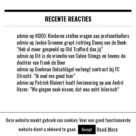
RECENTE REACTIES
admin
op
VIDEO: Kinderen stellen vragen aan profvoetballers
admin
op
Jackie Groenen grapt richting Donny van de Beek:
“Heb al meer gespeeld op Old Trafford dan jij”
admin
op
Dit is de vriendin van Calvin Stengs en tevens de
dochter van Frank de Boer
admin
op
Doelman Oelschlägel verlengt contract bij FC
Utrecht: “Ik voel me goed hier”
admin
op
Patrick Kluivert haalt herinnering op aan André
Hazes: “We gingen vaak vissen, dat was echt hilarisch”
Deze website maakt gebruik van cookies. Voor een goed functioneerde
Aangedreven door
WordPress
website dient u akkoord te gaan.
Read More
Accept