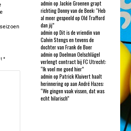
admin
op
Jackie Groenen grapt
e
richting Donny van de Beek: “Heb
de
al meer gespeeld op Old Trafford
dan jij”
 seizoen
admin
op
Dit is de vriendin van
Calvin Stengs en tevens de
dochter van Frank de Boer
admin
op
Doelman Oelschlägel
et
*
verlengt contract bij FC Utrecht:
“Ik voel me goed hier”
admin
op
Patrick Kluivert haalt
herinnering op aan André Hazes:
“We gingen vaak vissen, dat was
echt hilarisch”