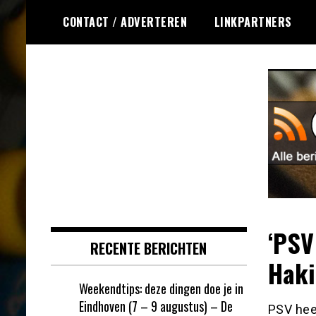
Ga
CONTACT / ADVERTEREN
LINKPARTNERS
naar
de
inhoud
Dagelijks het laatste nieuws
Online Bingo RSS
rondom online bingo voor jou
verzameld
‘PSV
RECENTE BERICHTEN
Haki
Weekendtips: deze dingen doe je in
Eindhoven (7 – 9 augustus) – De
PSV hee