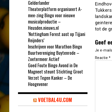
Gelderlander
Eindhov
Theaterplatform organiseert A-
Tukkers
mee-zing Bingo voor nieuwe
landska
musicalproductie –
geinter
Heusden.nieuws.nl
tot de g
‘Nottingham Forest aast op Tijjani
Reijnders’
Geef e
Inschrijven voor Marathon Bingo
Je e-mail
Buurtvereniging Buytenrode –
Zoetermeer Actief
Reactie
*
Goed Foute Bingo Avond in De
Magneet steunt Stichting Groot
Verzet Tegen Kanker – De
Hoogevener
VOETBAL4U.COM