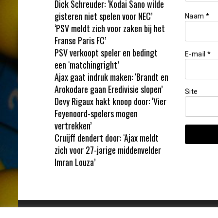
Dick Schreuder: ‘Kodai Sano wilde
gisteren niet spelen voor NEC’
Naam
*
‘PSV meldt zich voor zaken bij het
Franse Paris FC’
PSV verkoopt speler en bedingt
E-mail
*
een ‘matchingright’
Ajax gaat indruk maken: ‘Brandt en
Arokodare gaan Eredivisie slopen’
Site
Devy Rigaux hakt knoop door: ‘Vier
Feyenoord-spelers mogen
vertrekken’
Cruijff dendert door: ‘Ajax meldt
zich voor 27-jarige middenvelder
Imran Louza’